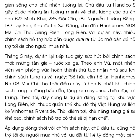
gian sống cho chủ nhân tương lai. Chủ đầu tư Handico 5
gây được những ấn tượng mạnh về chất lượng các dự án
như 622 Minh Khai, 285 Đội Cấn, 181 Nguyễn Lương Bằng,
187 Tây Sơn, Khu đô thị Sài Đồng, cho đến Hanhomes N08
Mai Chí Thọ, Giang Biên, Long Biên. Với dự án này, nhiều
chính sách hỗ trợ hấp dẫn được đưa ra từ lúc mở bán để hỗ
trợ tối đa cho người mua nhà.
Tháng 5 này, dự án lại tiếp tục gây sức hút bởi chính sách
mới: mừng tân gia – rước xe ga. Theo anh Vũ, một nhân
viên văn phòng vừa hoàn thành thủ tục nhận nhà sau khi
chính sách tung ra vài ngày: “Sở hữu căn hộ tại Hanhomes
No 08 Mai Chí Thọ thời điểm này là hợp lý nhất khi chính
sách tung ra đang hấp dẫn, tặng xe máy Janus hiện đại, trẻ
trung. Theo tôi, đây cũng là dự án đáng sống tại khu vực
Long Biên, khi thuộc quần thể khu đô thị Việt Hưng và liền
kề Vinhomes Riverside. Thời điểm tới, khả năng tăng giá sẽ
khá cao, chính sách hỗ trợ có thể sẽ bị hạn chế”.
Áp dụng đồng thời với chính sách này, chủ đầu tư cũng hỗ
trợ tối đa người mua nhà với ưu đãi từ 1,4 tỷ đồng một căn,