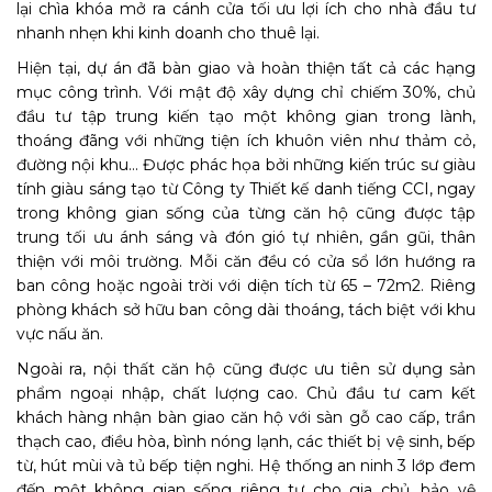
lại chìa khóa mở ra cánh cửa tối ưu lợi ích cho nhà đầu tư
nhanh nhẹn khi kinh doanh cho thuê lại.
Hiện tại, dự án đã bàn giao và hoàn thiện tất cả các hạng
mục công trình. Với mật độ xây dựng chỉ chiếm 30%, chủ
đầu tư tập trung kiến tạo một không gian trong lành,
thoáng đãng với những tiện ích khuôn viên như thảm cỏ,
đường nội khu… Được phác họa bởi những kiến trúc sư giàu
tính giàu sáng tạo từ Công ty Thiết kế danh tiếng CCI, ngay
trong không gian sống của từng căn hộ cũng được tập
trung tối ưu ánh sáng và đón gió tự nhiên, gần gũi, thân
thiện với môi trường. Mỗi căn đều có cửa sổ lớn hướng ra
ban công hoặc ngoài trời với diện tích từ 65 – 72m2. Riêng
phòng khách sở hữu ban công dài thoáng, tách biệt với khu
vực nấu ăn.
Ngoài ra, nội thất căn hộ cũng được ưu tiên sử dụng sản
phẩm ngoại nhập, chất lượng cao. Chủ đầu tư cam kết
khách hàng nhận bàn giao căn hộ với sàn gỗ cao cấp, trần
thạch cao, điều hòa, bình nóng lạnh, các thiết bị vệ sinh, bếp
từ, hút mùi và tủ bếp tiện nghi. Hệ thống an ninh 3 lớp đem
đến một không gian sống riêng tư cho gia chủ, bảo vệ