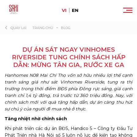
VI
EN
-
QUAY LẠI
TRANG CHỦ
BLOG
DỰ ÁN SÁT NGAY VINHOMES
RIVERSIDE TUNG CHÍNH SÁCH HẤP
DẪN: MỪNG TÂN GIA, RƯỚC XE GA
Hanhomes N08 Mai Chí Thọ vốn sở hữu nhiều lợi thế cạnh
tranh sáng giá như sát Vinhomes Riverside, tung ra thị
trường trong thời điểm BĐS phía Đông rực sáng, giá cạnh
tranh chỉ 1,4 tỷ đồng, trả trước từ 360 triệu đồng. Nay, với
chính sách mới với quà tặng hấp dẫn, dự án càng thu hút
sự chú ý của người đi mua nhà ở thực.
Tăng nhiệt nhờ chính sách
Khi phát triển các dự án BĐS, Handico 5 – Công ty Đầu Tư
Phát Triển nhà Hà Nội số 5 luôn nỗ lực để kiến tạo không