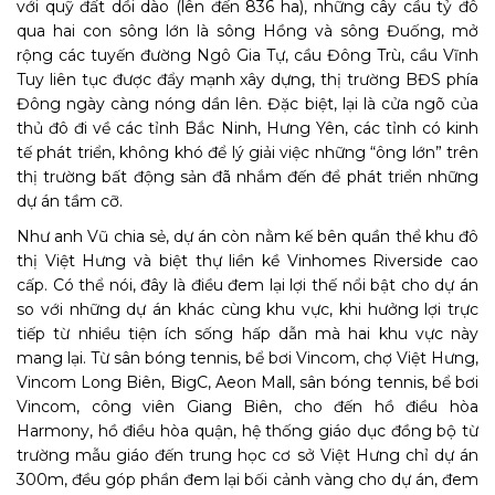
với quỹ đất dồi dào (lên đến 836 ha), những cây cầu tỷ đô
qua hai con sông lớn là sông Hồng và sông Đuống, mở
rộng các tuyến đường Ngô Gia Tự, cầu Đông Trù, cầu Vĩnh
Tuy liên tục được đẩy mạnh xây dựng, thị trường BĐS phía
Đông ngày càng nóng dần lên. Đặc biệt, lại là cửa ngõ của
thủ đô đi về các tỉnh Bắc Ninh, Hưng Yên, các tỉnh có kinh
tế phát triển, không khó để lý giải việc những “ông lớn” trên
thị trường bất động sản đã nhắm đến để phát triển những
dự án tầm cỡ.
Như anh Vũ chia sẻ, dự án còn nằm kế bên quần thể khu đô
thị Việt Hưng và biệt thự liền kề Vinhomes Riverside cao
cấp. Có thể nói, đây là điều đem lại lợi thế nổi bật cho dự án
so với những dự án khác cùng khu vực, khi hưởng lợi trực
tiếp từ nhiều tiện ích sống hấp dẫn mà hai khu vực này
mang lại. Từ sân bóng tennis, bể bơi Vincom, chợ Việt Hưng,
Vincom Long Biên, BigC, Aeon Mall, sân bóng tennis, bể bơi
Vincom, công viên Giang Biên, cho đến hồ điều hòa
Harmony, hồ điều hòa quận, hệ thống giáo dục đồng bộ từ
trường mẫu giáo đến trung học cơ sở Việt Hưng chỉ dự án
300m, đều góp phần đem lại bối cảnh vàng cho dự án, đem