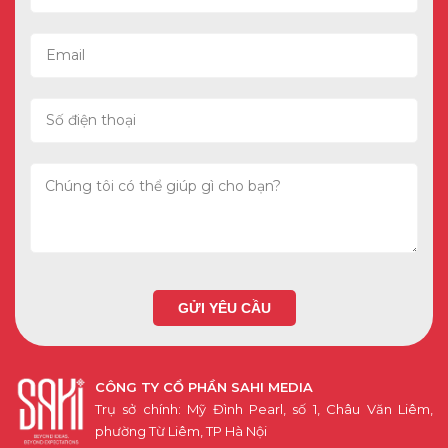
Chúng tôi có thể giúp gì cho bạn?
GỬI YÊU CẦU
CÔNG TY CỔ PHẦN SAHI MEDIA
Trụ sở chính: Mỹ Đình Pearl, số 1, Châu Văn Liêm,
phường Từ Liêm, TP Hà Nội