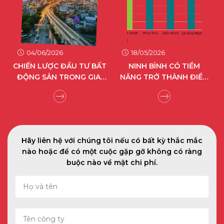
04/06/2026
18/05/2026
CHIẾN LƯỢC ĐẦU TƯ BẤT
NINH BÌNH CÓ TIỀM
ĐỘNG SẢN TRONG GIAI
NĂNG TRỞ THÀNH ĐIỂM
Ô
ĐOẠN TÁI ĐỊNH HÌNH GIÁ
ĐẾN CÔNG NGHIỆP XANH
TRỊ
HIỆN ĐẠI CỦA MIỀN BẮC
Hãy liên hệ với chúng tôi nếu có bất kỳ thắc mắc
nào hoặc để có một cuộc gặp gỡ không có ràng
buộc nào về mặt chi phí.