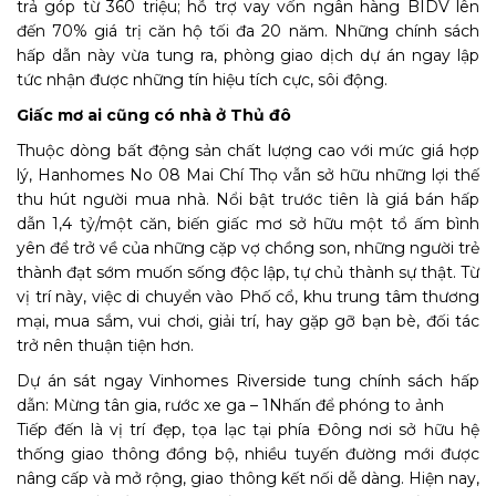
trả góp từ 360 triệu; hỗ trợ vay vốn ngân hàng BIDV lên
đến 70% giá trị căn hộ tối đa 20 năm. Những chính sách
hấp dẫn này vừa tung ra, phòng giao dịch dự án ngay lập
tức nhận được những tín hiệu tích cực, sôi động.
Giấc mơ ai cũng có nhà ở Thủ đô
Thuộc dòng bất động sản chất lượng cao với mức giá hợp
lý, Hanhomes No 08 Mai Chí Thọ vẫn sở hữu những lợi thế
thu hút người mua nhà. Nổi bật trước tiên là giá bán hấp
dẫn 1,4 tỷ/một căn, biến giấc mơ sở hữu một tổ ấm bình
yên để trở về của những cặp vợ chồng son, những người trẻ
thành đạt sớm muốn sống độc lập, tự chủ thành sự thật. Từ
vị trí này, việc di chuyển vào Phố cổ, khu trung tâm thương
mại, mua sắm, vui chơi, giải trí, hay gặp gỡ bạn bè, đối tác
trở nên thuận tiện hơn.
Dự án sát ngay Vinhomes Riverside tung chính sách hấp
dẫn: Mừng tân gia, rước xe ga – 1Nhấn để phóng to ảnh
Tiếp đến là vị trí đẹp, tọa lạc tại phía Đông nơi sở hữu hệ
thống giao thông đồng bộ, nhiều tuyến đường mới được
nâng cấp và mở rộng, giao thông kết nối dễ dàng. Hiện nay,