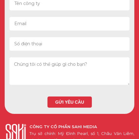
Chúng tôi có thể giúp gì cho bạn?
GỬI YÊU CẦU
CÔNG TY CỔ PHẦN SAHI MEDIA
Trụ sở chính: Mỹ Đình Pearl, số 1, Châu Văn Liêm,