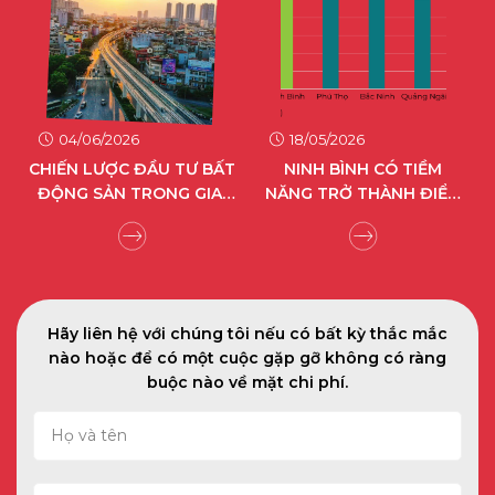
04/06/2026
18/05/2026
CHIẾN LƯỢC ĐẦU TƯ BẤT
NINH BÌNH CÓ TIỀM
ĐỘNG SẢN TRONG GIAI
NĂNG TRỞ THÀNH ĐIỂM
Ô
ĐOẠN TÁI ĐỊNH HÌNH GIÁ
ĐẾN CÔNG NGHIỆP XANH
TRỊ
HIỆN ĐẠI CỦA MIỀN BẮC
Hãy liên hệ với chúng tôi nếu có bất kỳ thắc mắc
nào hoặc để có một cuộc gặp gỡ không có ràng
buộc nào về mặt chi phí.